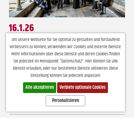
16.1.26
Freitag | 19:30 Uhr |
Reinoldihaus Dortmund
Um unsere Webseite für Sie optimal zu gestalten und fortlaufend
BAROCKMUSIK
verbessern zu können, verwenden wir Cookies und externe Dienste.
Mehr Informationen über diese Dienste und deren Cookies finden
Vox Luminis, Freiburger BarockConsort:
Sie jederzeit im Menüpunkt "Datenschutz". Hier können Sie alle
Meine Freundin, du bist schön
Dienste erlauben, oder nur bestimmte Dienste aktivieren. Diese
Werke von Johann Sebastian Bach, Johann Christoph
Einstellung können Sie jederzeit anpassen.
Bach, Heinrich Schütz u. a.
Alle akzeptieren
Verbiete optionale Cookies
DETAILS
TICKETS
Personalisieren