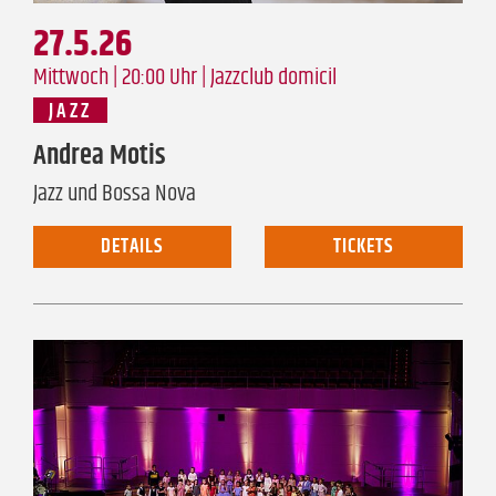
27.5.26
Mittwoch | 20:00 Uhr |
Jazzclub domicil
JAZZ
Andrea Motis
Jazz und Bossa Nova
DETAILS
TICKETS