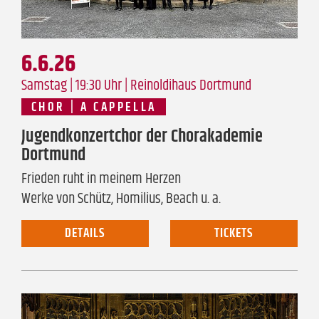
6.6.26
Samstag | 19:30 Uhr |
Reinoldihaus Dortmund
CHOR | A CAPPELLA
Jugendkonzertchor der Chorakademie
Dortmund
Frieden ruht in meinem Herzen
Werke von Schütz, Homilius, Beach u. a.
DETAILS
TICKETS