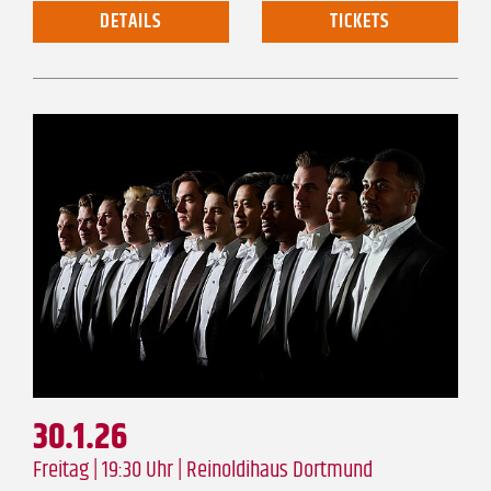
DETAILS
TICKETS
30.1.26
Freitag | 19:30 Uhr |
Reinoldihaus Dortmund