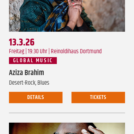
13.3.26
Freitag | 19:30 Uhr |
Reinoldihaus Dortmund
GLOBAL MUSIC
Aziza Brahim
Desert-Rock, Blues
DETAILS
TICKETS