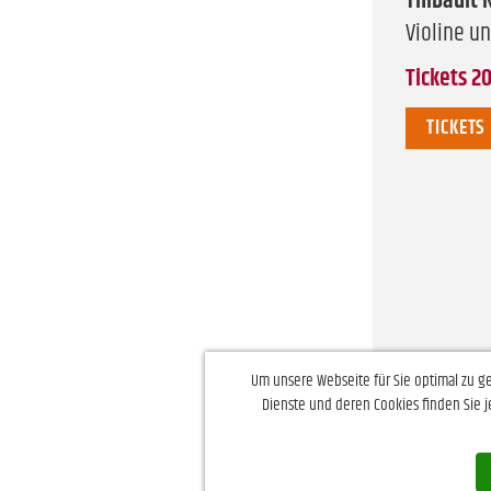
Thibault 
Violine u
Tickets 20 
TICKETS
Um unsere Webseite für Sie optimal zu g
←
Vorheri
Dienste und deren Cookies finden Sie j