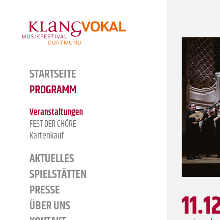
Zum Hauptinhalt springen
Cookie-Einstellungen
STARTSEITE
↓
PROGRAMM
Veranstaltungen
FEST DER CHÖRE
Kartenkauf
AKTUELLES
SPIELSTÄTTEN
PRESSE
11.1
↓
ÜBER UNS