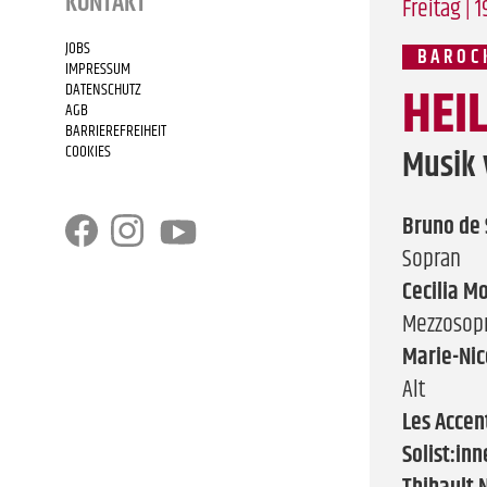
KONTAKT
Freitag | 
JOBS
BAROC
IMPRESSUM
HEI
DATENSCHUTZ
AGB
BARRIEREFREIHEIT
COOKIES
Musik 
Bruno de 
Sopran
Cecilia Mo
Mezzosop
Marie-Nic
Alt
Les Accen
Solist:in