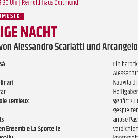
19:30 Uhr |
Reinoldihaus Dortmund
KMUSIK
LIGE NACHT
von Alessandro Scarlatti und Arcangelo 
Sá
Ein barock
Alessandro
linari
Natività di
ran
Heiligaben
ole Lemieux
gehört zu 
gespielten
ts
ariose Pa
nen Ensemble La Sportelle
verdichte