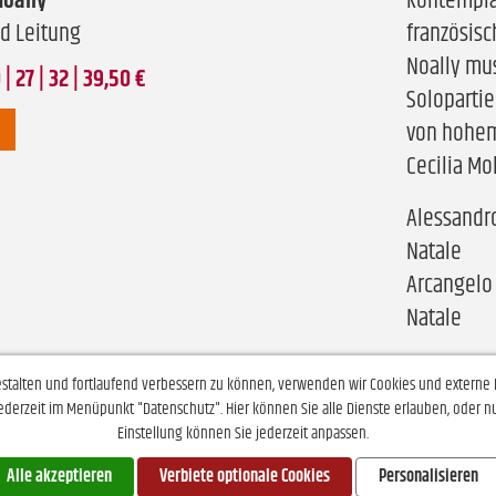
Noally
kontemplat
nd Leitung
französisc
Noally musi
| 27 | 32 | 39,50 €
Soloparti
von hohem
Cecilia Mo
Alessandro 
Natale
Arcangelo 
Natale
estalten und fortlaufend verbessern zu können, verwenden wir Cookies und externe 
ge Veranstaltung
ederzeit im Menüpunkt "Datenschutz". Hier können Sie alle Dienste erlauben, oder nu
Einstellung können Sie jederzeit anpassen.
Alle akzeptieren
Verbiete optionale Cookies
Personalisieren