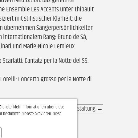
iven Meditation. Das gefeierte
he Ensemble Les Accents unter Thibault
ziert mit stilistischer Klarheit; die
en übernehmen Sängerpersönlichkeiten
 internationalem Rang: Bruno de Sá,
linari und Marie-Nicole Lemieux.
Scarlatti: Cantata per la Notte del SS.
Corelli: Concerto grosso per la Notte di
Dienste. Mehr Informationen über diese
Nächste Veranstaltung
→
r bestimmte Dienste aktivieren. Diese